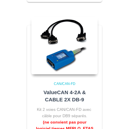
CAN/CAN-FD
ValueCAN 4-2A &
CABLE 2X DB-9
Kit 2 voies CAN/CAN-FD avec
câble pour DB9 séparés.
(ne convient pas pour
logiciel tierces MERLO, ETAS