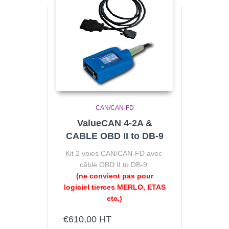
CAN/CAN-FD
ValueCAN 4-2A &
CABLE OBD II to DB-9
Kit 2 voies CAN/CAN-FD avec
câble OBD II to DB-9.
(ne convient pas pour
logiciel tierces MERLO, ETAS
etc.)
€
610,00
HT