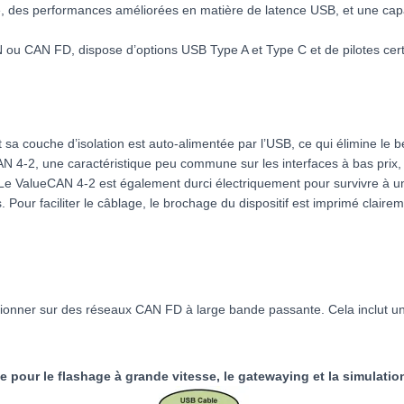
nte, des performances améliorées en matière de latence USB, et une ca
 CAN FD, dispose d’options USB Type A et Type C et de pilotes certif
sa couche d’isolation est auto-alimentée par l’USB, ce qui élimine le 
AN 4-2, une caractéristique peu commune sur les interfaces à bas prix,
 Le ValueCAN 4-2 est également durci électriquement pour survivre à u
s. Pour faciliter le câblage, le brochage du dispositif est imprimé claire
ctionner sur des réseaux CAN FD à large bande passante. Cela inclut un
pour le flashage à grande vitesse, le gatewaying et la simulation