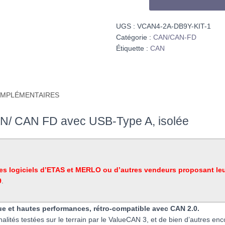
ValueCAN
4-
UGS :
VCAN4-2A-DB9Y-KIT-1
2A
Catégorie :
CAN/CAN-FD
&
Étiquette :
CAN
CABLE
OBD
II
to
OMPLÉMENTAIRES
DB-
9
N/ CAN FD avec USB-Type A, isolée
les logiciels d’ETAS et MERLO ou d’autres vendeurs proposant leu
9
.
e et hautes performances, rétro-compatible avec CAN 2.0.
nalités testées sur le terrain par le ValueCAN 3, et de bien d’autres e