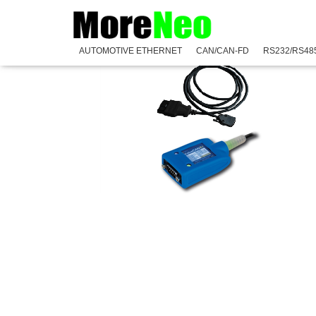
Accueil
/
CAN/CAN-FD
/ ValueCAN 4-2A & CABLE OBD II
AUTOMOTIVE ETHERNET
CAN/CAN-FD
RS232/RS48