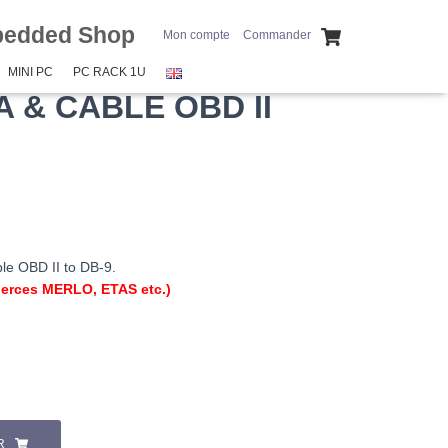
bedded Shop
Mon compte
Commander
MINI PC
PC RACK 1U
A & CABLE OBD II
le OBD II to DB-9.
tierces MERLO, ETAS etc.)
R