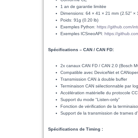
1 an de garantie limitée
Dimensions: 64 × 41 × 21 mm (2.52” × 1
Poids: 91g (0.20 lb)
Exemples Python:
https://github.com/in
Exemples ICSneoAPI:
https://github.co
Spécifications
– CAN / CAN FD:
2x canaux CAN FD / CAN 2.0 (Bosch
Compatible avec DeviceNet et CANope
Transmission CAN à double buffer
Terminaison CAN sélectionnable par logi
Accélération matérielle du protocole C
Support du mode “Listen-only”
Fonction de vérification de la terminais
Support de la transmission de trames d
Spécifications
de
Timing
: