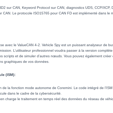
BD2 sur CAN, Keyword Protocol sur CAN, diagnostics UDS, CCP/XCP,
sur CAN. Le protocole ISO15765 pour CAN FD est implémenté dans le mat
luse avec le ValueCAN 4-2. Vehicle Spy est un puissant analyseur de bus
ssion. L’utilisateur professionnel voudra passer à la version complète de
 scripts et de simuler d’autres nœuds. Vous pouvez également créer d
ions graphiques de vos données.
le (ISM):
de la fonction mode autonome de Coremini. Le code intégré de l’ISM pe
cule dans le cadre de la cybersécurité.
re en charge le traitement en temps réel des données du réseau de véhi