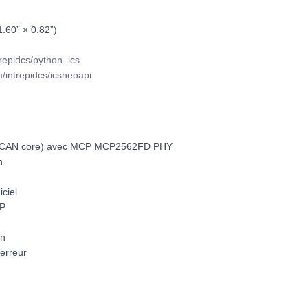
.60” × 0.82”)
trepidcs/python_ics
m/intrepidcs/icsneoapi
 MCAN core) avec MCP MCP2562FD PHY
n
ciel
CP
on
’erreur