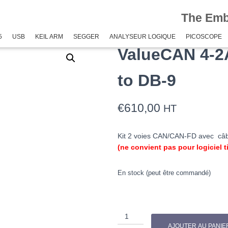
The Em
 to DB-9
5
USB
KEIL ARM
SEGGER
ANALYSEUR LOGIQUE
PICOSCOPE
ValueCAN 4-2
to DB-9
€
610,00
HT
Kit 2 voies CAN/CAN-FD avec câb
(ne convient pas pour logiciel 
En stock (peut être commandé)
quantité
de
AJOUTER AU PANIE