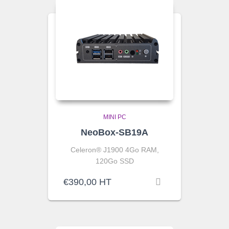
MINI PC
NeoBox-SB19A
Celeron® J1900 4Go RAM,
120Go SSD
€
390,00
HT