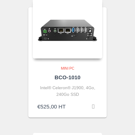
MINI PC
BCO-1010
Intel® Celeron® J1900, 4Go,
240Go SSD
€
525,00
HT