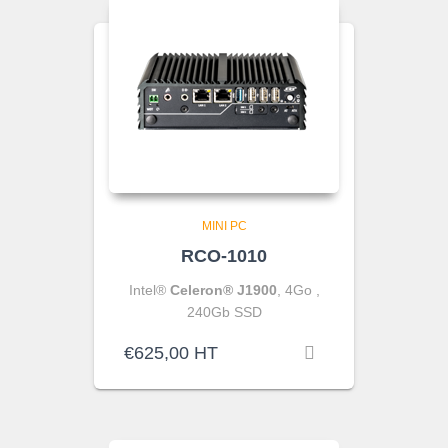
MINI PC
RCO-1010
Intel®
Celeron® J1900
, 4Go ,
240Gb SSD
€
625,00
HT