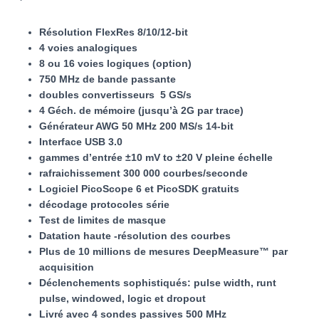
Résolution FlexRes 8/10/12-bit
4 voies analogiques
8 ou 16 voies logiques (option)
750 MHz de bande passante
doubles convertisseurs 5 GS/s
4 Géch. de mémoire (jusqu’à 2G par trace)
Générateur AWG 50 MHz 200 MS/s 14-bit
Interface USB 3.0
gammes d’entrée ±10 mV to ±20 V pleine échelle
rafraichissement 300 000 courbes/seconde
Logiciel PicoScope 6 et PicoSDK gratuits
décodage protocoles série
Test de limites de masque
Datation haute -résolution des courbes
Plus de 10 millions de mesures DeepMeasure™ par
acquisition
Déclenchements sophistiqués: pulse width, runt
pulse, windowed, logic et dropout
Livré avec 4 sondes passives 500 MHz