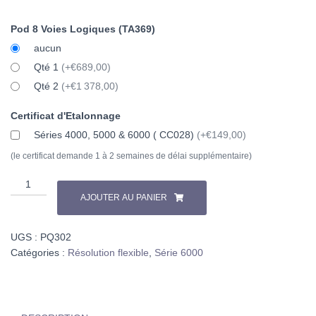
Pod 8 Voies Logiques (TA369)
aucun
Qté 1
(+€689,00)
Qté 2
(+€1 378,00)
Certificat d'Etalonnage
Séries 4000, 5000 & 6000 ( CC028)
(+€149,00)
(le certificat demande 1 à 2 semaines de délai supplémentaire)
quantité
de
AJOUTER AU PANIER
PicoScope
6425E
UGS :
PQ302
Catégories :
Résolution flexible
,
Série 6000