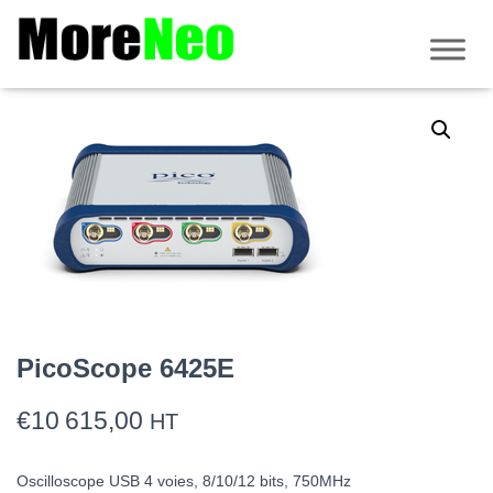
Accueil
/
PicoScope
/
Série 6000
/
Résolution flexible
/ PicoScope 6425E
PicoScope 6425E
€
10 615,00
HT
Oscilloscope USB 4 voies, 8/10/12 bits, 750MHz