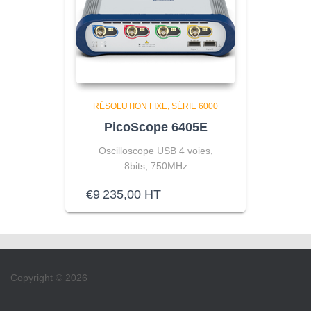
RÉSOLUTION FIXE
SÉRIE 6000
PicoScope 6405E
Oscilloscope USB 4 voies,
8bits, 750MHz
€
9 235,00
HT
Copyright © 2026