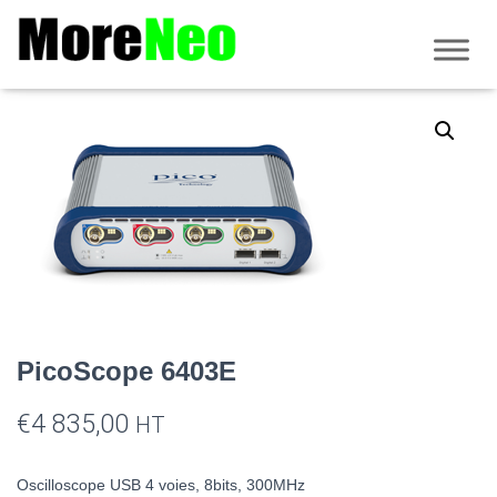
Accueil
/
PicoScope
/
Série 6000
/
Résolution fixe
/ PicoScope 6403E
PicoScope 6403E
€
4 835,00
HT
Oscilloscope USB 4 voies, 8bits, 300MHz