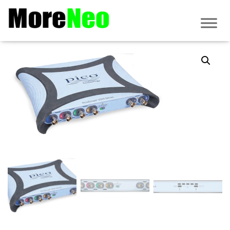
Accueil
/
PicoScope
/
Série 5000E
/
PicoScope 5000E
/ PicoScope 5463E