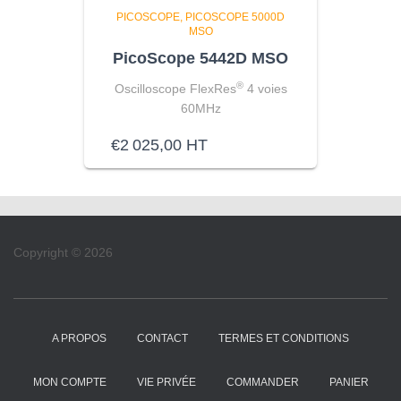
PICOSCOPE
PICOSCOPE 5000D
MSO
PicoScope 5442D MSO
®
Oscilloscope FlexRes
4 voies
60MHz
€
2 025,00
HT
Copyright © 2026
A PROPOS
CONTACT
TERMES ET CONDITIONS
MON COMPTE
VIE PRIVÉE
COMMANDER
PANIER