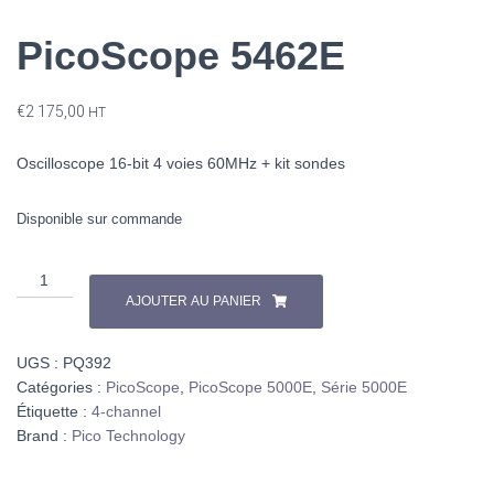
PicoScope 5462E
€
2 175,00
HT
Oscilloscope 16-bit 4 voies 60MHz + kit sondes
Disponible sur commande
AJOUTER AU PANIER
UGS :
PQ392
Catégories :
PicoScope
,
PicoScope 5000E
,
Série 5000E
Étiquette :
4-channel
Brand :
Pico Technology