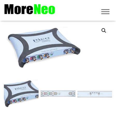
Accueil
/
PicoScope
/
Série 5000E
/
PicoScope 5000E
/ PicoScope 5462E