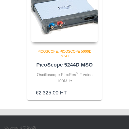
PICOSCOPE
PICOSCOPE 5000D
MSO
PicoScope 5244D MSO
®
Oscilloscope FlexRes
2 voies
100MHz
€
2 325,00
HT
Copyright © 2026