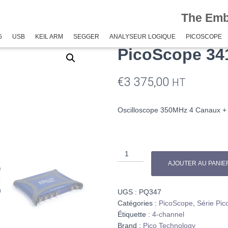
The Em
0E
/ PicoScope 3417E
5
USB
KEIL ARM
SEGGER
ANALYSEUR LOGIQUE
PICOSCOPE
PicoScope 34
€
3 375,00
HT
Oscilloscope 350MHz 4 Canaux
+
AJOUTER AU PANIE
UGS :
PQ347
Catégories :
PicoScope
,
Série Pi
Étiquette :
4-channel
Brand :
Pico Technology