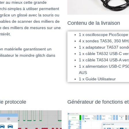
iter au mieux cette grande
hi-simples à utiliser permettent
 grâce un glissé avec la souris ou
pables de scanner des milliers de
Contenu de la livraison
e des milliers de mesures sur une
ntérêt.
1 x oscilloscope PicoScop
4 x sondes TA536, 350 MHz
1 x adaptateur TA537 so
on matérielle garantissent un
1 x câble TA532 USB-C ver
utilisateur le moindre glitch dans
1 x câble TA534 USB-A ver
1 x alimentation USB-C PS
AUS
1 x Guide Utilisateur
e protocole
Générateur de fonctions et