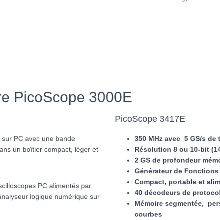
aire PicoScope 3000E
PicoScope 3417E
pes sur PC avec une bande
350 MHz avec 5 GS/s de 
ans un boîtier compact, léger et
Résolution 8 ou 10-bit (1
2 GS de profondeur mémo
Générateur de Fonctions 
Compact, portable et ali
cilloscopes PC alimentés par
40 décodeurs de protocol
’analyseur logique numérique sur
Mémoire segmentée, persi
courbes