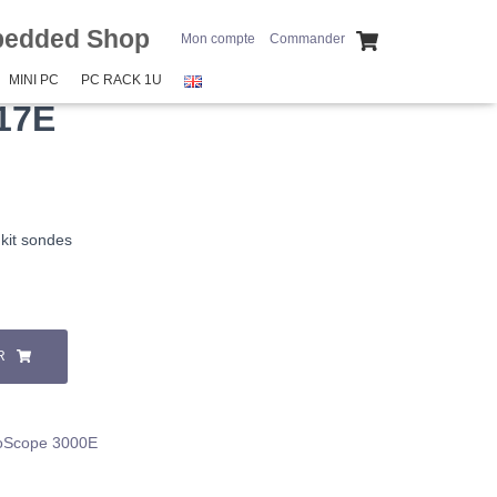
bedded Shop
Mon compte
Commander
MINI PC
PC RACK 1U
17E
 kit sondes
R
coScope 3000E