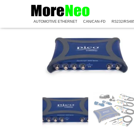
Accueil
/
PicoScope
/
Série 3000
/
Série PicoScope 300
AUTOMOTIVE ETHERNET
CAN/CAN-FD
RS232/RS48