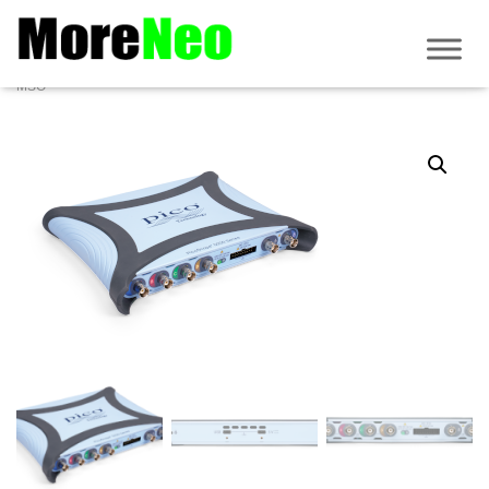
Accueil
/
PicoScope
/
Série 5000E
/
PicoScope 5000E
/ PicoScope 5462E
MSO