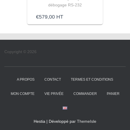
débogage RS-232
€
579,00
HT
Copyright © 2026
A PROPOS
CONTACT
TERMES ET CONDITIONS
MON COMPTE
VIE PRIVÉE
COMMANDER
PANIER
Hestia | Développé par
ThemeIsle