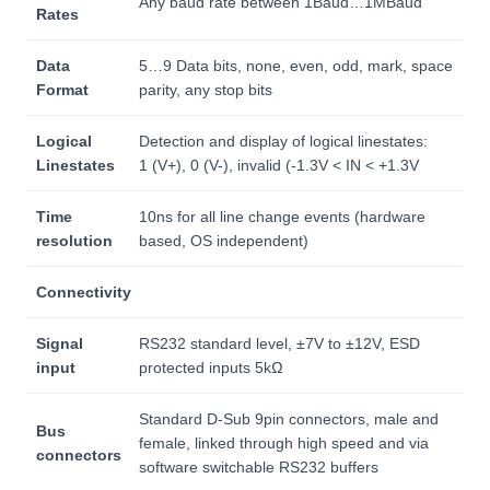
Any baud rate between 1Baud…1MBaud
Rates
Data
5…9 Data bits, none, even, odd, mark, space
Format
parity, any stop bits
Logical
Detection and display of logical linestates:
Linestates
1 (V+), 0 (V-), invalid (-1.3V < IN < +1.3V
Time
10ns for all line change events (hardware
resolution
based, OS independent)
Connectivity
Signal
RS232 standard level, ±7V to ±12V, ESD
input
protected inputs 5kΩ
Standard D-Sub 9pin connectors, male and
Bus
female, linked through high speed and via
connectors
software switchable RS232 buffers