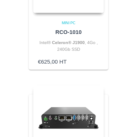
MINI PC
RCO-1010
Intel®
Celeron® J1900
, 4Go ,
240Gb SSD
€
625,00
HT