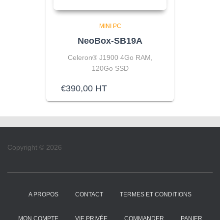
MINI PC
NeoBox-SB19A
Celeron® J1900 4Go RAM,
120Go SSD
€
390,00
HT
Copyright © 2026
A PROPOS
CONTACT
TERMES ET CONDITIONS
MON COMPTE
VIE PRIVÉE
COMMANDER
PANIER