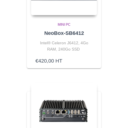
MINI PC
NeoBox-SB6412
Intel® Celeron J6412, 4Go
RAM, 240Go SSD
€
420,00
HT