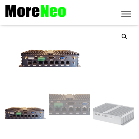
Accueil
/
PC Fanless
/
Mini PC
/ NeoLAN-D619A