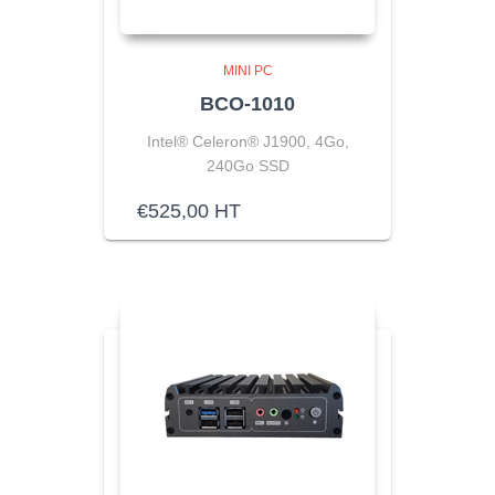
MINI PC
BCO-1010
Intel® Celeron® J1900, 4Go,
240Go SSD
€
525,00
HT