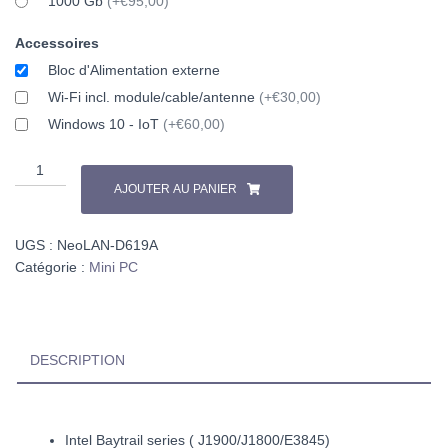
1000 Gb
(+€95,00)
Accessoires
Bloc d'Alimentation externe
Wi-Fi incl. module/cable/antenne
(+€30,00)
Windows 10 - IoT
(+€60,00)
AJOUTER AU PANIER
UGS :
NeoLAN-D619A
Catégorie :
Mini PC
DESCRIPTION
Intel Baytrail series ( J1900/J1800/E3845)