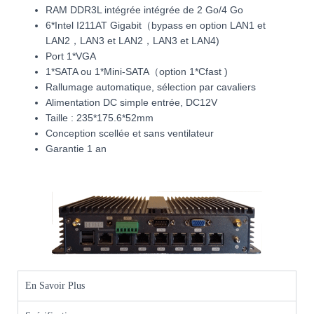
RAM DDR3L intégrée intégrée de 2 Go/4 Go
6*Intel I211AT Gigabit（bypass en option LAN1 et
LAN2，LAN3 et LAN2，LAN3 et LAN4)
Port 1*VGA
1*SATA ou 1*Mini-SATA（option 1*Cfast )
Rallumage automatique, sélection par cavaliers
Alimentation DC simple entrée, DC12V
Taille : 235*175.6*52mm
Conception scellée et sans ventilateur
Garantie 1 an
En Savoir Plus