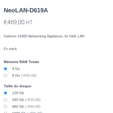
NeoLAN-D619A
€
469,00
HT
Celeron J1900 Networking Appliance, 6x GbE LAN
En stock
Mémoire RAM Totale
4 Go
8 Go
(+€35,00)
Taille du disque
120 Gb
240 Gb
(+€20,00)
480 Gb
(+€45,00)