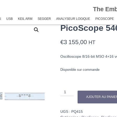
The Em
 PicoScope 5462E+ MSO
5
USB
KEIL ARM
SEGGER
ANALYSEUR LOGIQUE
PICOSCOPE
PicoScope 5
€
3 155,00
HT
Oscilloscope 8/16-bit MSO 4+16 v
Disponible sur commande
quantité
de
AJOUTER AU PANIE
PicoScope
5462E+
UGS :
PQ415
MSO