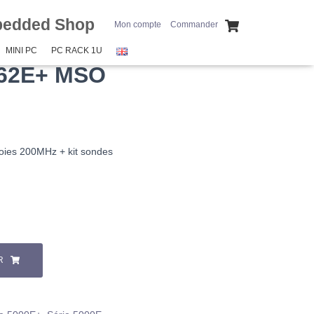
bedded Shop
Mon compte
Commander
MINI PC
PC RACK 1U
462E+ MSO
oies 200MHz + kit sondes
R