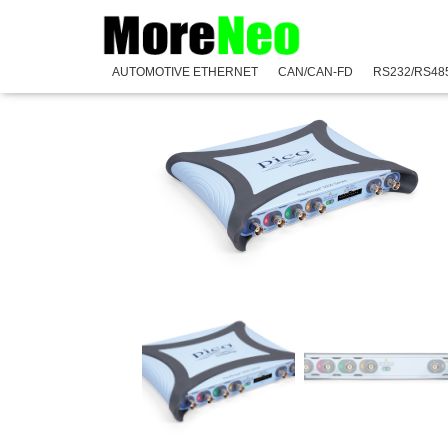
Accueil
/
PicoScope
/
Série 5000E
/
PicoScope 5000E+
/
AUTOMOTIVE ETHERNET
CAN/CAN-FD
RS232/RS48