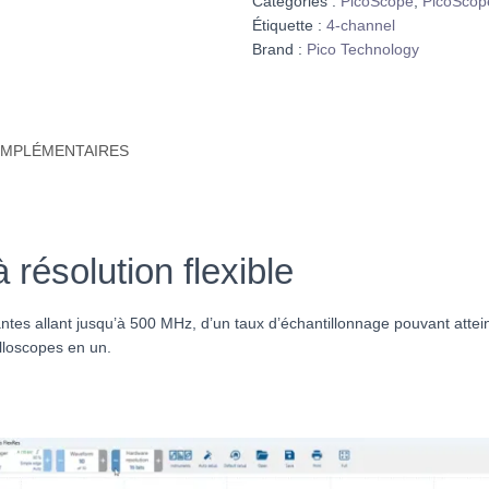
Catégories :
PicoScope
,
PicoScop
Étiquette :
4-channel
Brand :
Pico Technology
OMPLÉMENTAIRES
résolution flexible
ntes allant jusqu’à 500 MHz, d’un taux d’échantillonnage pouvant atte
lloscopes en un.