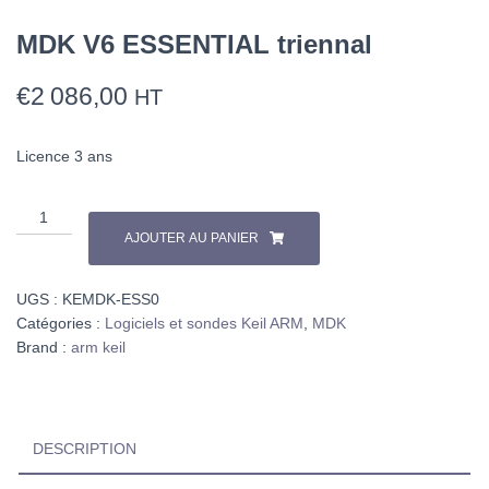
MDK V6 ESSENTIAL triennal
€
2 086,00
HT
Licence 3 ans
quantité
de
AJOUTER AU PANIER
MDK
V6
UGS :
KEMDK-ESS0
ESSENTIAL
Catégories :
Logiciels et sondes Keil ARM
,
MDK
triennal
Brand :
arm keil
DESCRIPTION