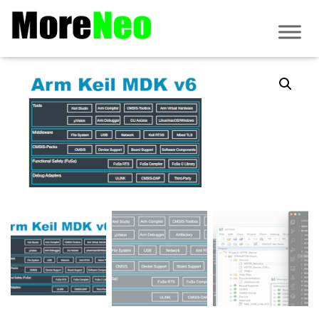
Accueil
/
Logiciels et sondes Keil ARM
/
MDK
/ MDK V6 ESSENTIAL triennal